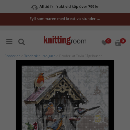
Alltid fri frakt vid köp över 799 kr
Fyll sommaren med kreativa stunder →
0
0
Broderier
>
Broderikit utan garn
> Broderikit Tavla Fågelhuset