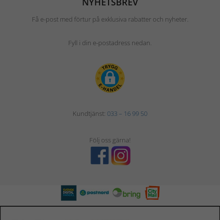
NYHETSBREV
Få e-post med förtur på exklusiva rabatter och nyheter.
Fyll i din e-postadress nedan.
Kundtjänst:
033 – 16 99 50
Följ oss gärna!