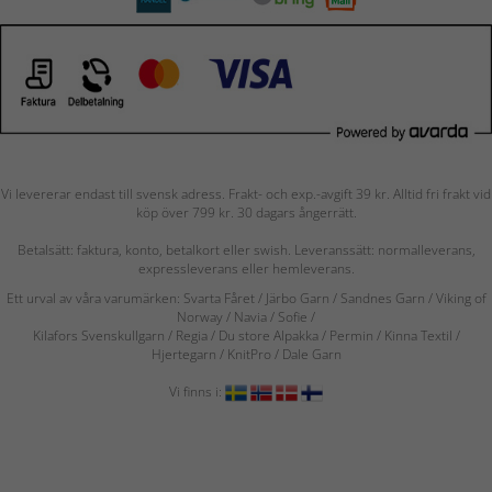
Vi levererar endast till svensk adress. Frakt- och exp.-avgift 39 kr. Alltid fri frakt vid
köp över 799 kr. 30 dagars ångerrätt.
Betalsätt: faktura, konto, betalkort eller swish. Leveranssätt: normalleverans,
expressleverans eller hemleverans.
Ett urval av våra varumärken: Svarta Fåret / Järbo Garn / Sandnes Garn / Viking of
Norway
/ Navia
/ Sofie
/
Kilafors Svenskullgarn
/
Regia / Du store Alpakka / Permin / Kinna Textil /
Hjertegarn / KnitPro / Dale Garn
Vi finns i: