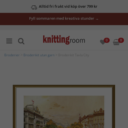
Alltid fri frakt vid köp över 799 kr
Fyll sommaren med kreativa stunder →
0
0
Broderier
>
Broderikit utan garn
> Broderikit Tavla City