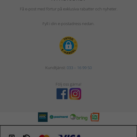
Få e-post med förtur på exklusiva rabatter och nyheter.
Fyll i din e-postadress nedan.
Kundtjänst:
033 – 16 99 50
Följ oss gärna!