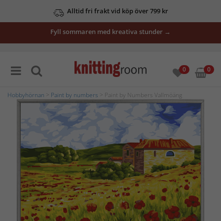
Alltid fri frakt vid köp över 799 kr
Fyll sommaren med kreativa stunder →
0
0
Hobbyhörnan
>
Paint by numbers
> Paint by Numbers Vallmöäng