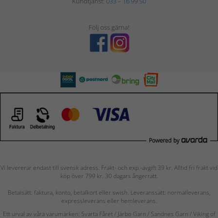
Kundtjänst:
033 – 16 99 50
Följ oss gärna!
Vi levererar endast till svensk adress. Frakt- och exp.-avgift 39 kr. Alltid fri frakt vid
köp över 799 kr. 30 dagars ångerrätt.
Betalsätt: faktura, konto, betalkort eller swish. Leveranssätt: normalleverans,
expressleverans eller hemleverans.
Ett urval av våra varumärken: Svarta Fåret / Järbo Garn / Sandnes Garn / Viking of