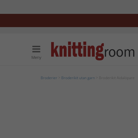
Meny
Broderier
>
Broderikit utan garn
> Broderikit Aidalöpare