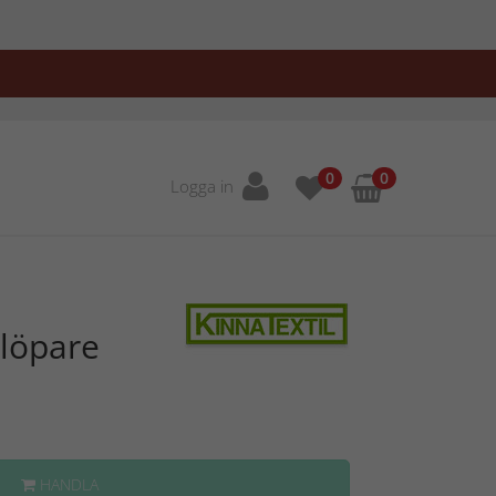
0
0
Logga in
alöpare
HANDLA