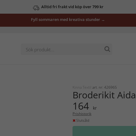
Alltid fri frakt vid köp över 799 kr
Fyll sommaren med kreativa stunder →
Kinna Textil
art. nr: 426965
Broderikit Aid
164
kr
Prishistorik
Slutsåld