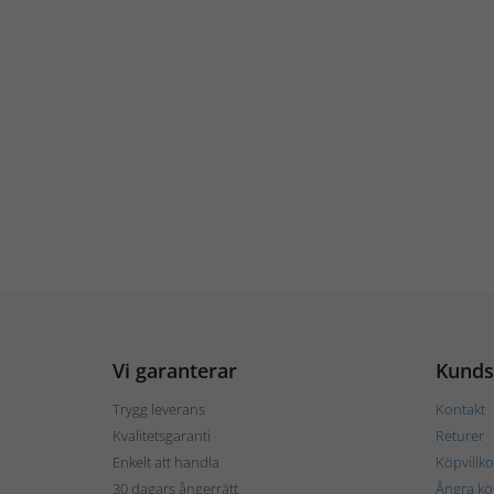
Vi garanterar
Kunds
Trygg leverans
Kontakt
Kvalitetsgaranti
Returer
Enkelt att handla
Köpvillko
30 dagars ångerrätt
Ångra kö