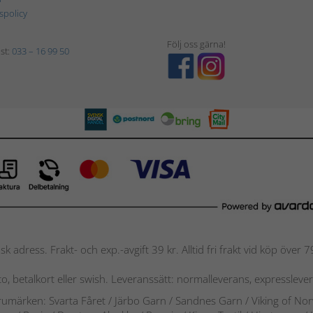
tspolicy
Följ oss gärna!
st:
033 – 16 99 50
nsk adress. Frakt- och exp.-avgift 39 kr. Alltid fri frakt vid köp över
nto, betalkort eller swish. Leveranssätt: normalleverans, expressleve
arumärken: Svarta Fåret / Järbo Garn / Sandnes Garn / Viking of No