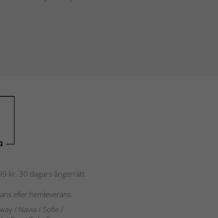
 799 kr. 30 dagars ångerrätt.
rans eller hemleverans.
rway
/ Navia
/ Sofie
/