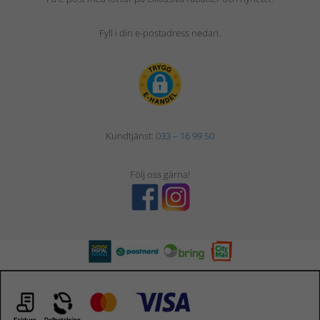
Fyll i din e-postadress nedan.
Kundtjänst:
033 – 16 99 50
Följ oss gärna!