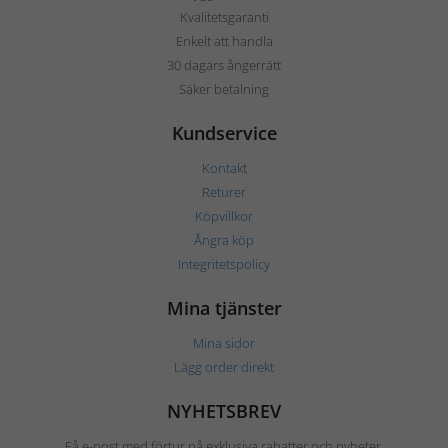
Kvalitetsgaranti
Enkelt att handla
30 dagars ångerrätt
Säker betalning
Kundservice
Kontakt
Returer
Köpvillkor
Ångra köp
Integritetspolicy
Mina tjänster
Mina sidor
Lägg order direkt
NYHETSBREV
Få e-post med förtur på exklusiva rabatter och nyheter.