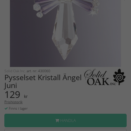
Solid Oak Inc.
art. nr: 430060
Pysselset Kristall Ängel
Juni
129
kr
Prishistorik
Finns i lager
HANDLA