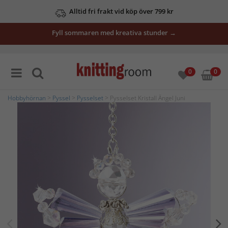
Alltid fri frakt vid köp över 799 kr
Fyll sommaren med kreativa stunder →
0
0
Hobbyhörnan
>
Pyssel
>
Pysselset
> Pysselset Kristall Ängel Juni