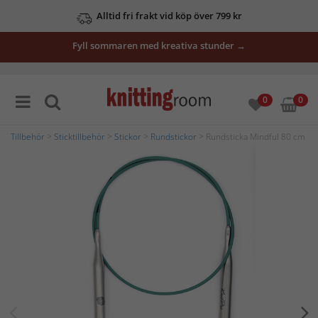
Alltid fri frakt vid köp över 799 kr
Fyll sommaren med kreativa stunder →
0
0
Tillbehör
>
Sticktillbehör
>
Stickor
>
Rundstickor
> Rundsticka Mindful 80 cm