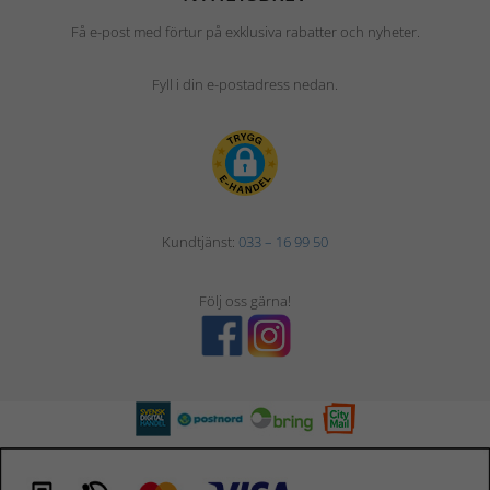
Få e-post med förtur på exklusiva rabatter och nyheter.
Fyll i din e-postadress nedan.
Kundtjänst:
033 – 16 99 50
Följ oss gärna!