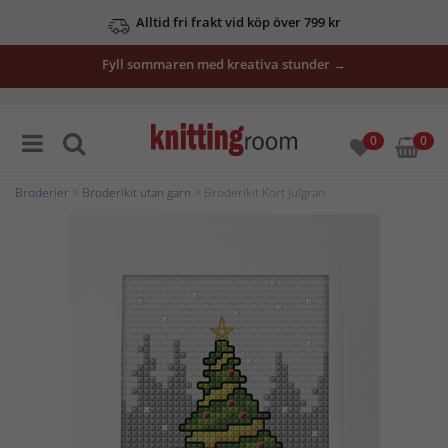
Alltid fri frakt vid köp över 799 kr
Fyll sommaren med kreativa stunder →
0
0
Broderier
>
Broderikit utan garn
> Broderikit Kort Julgran