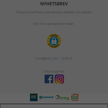
NYHETSBREV
Få e-post med förtur på exklusiva rabatter och nyheter.
Fyll i din e-postadress nedan.
Kundtjänst:
033 – 16 99 50
Följ oss gärna!