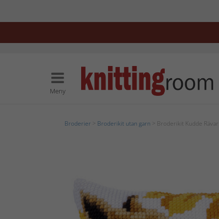
Meny
Broderier
>
Broderikit utan garn
> Broderikit Kudde Rävar