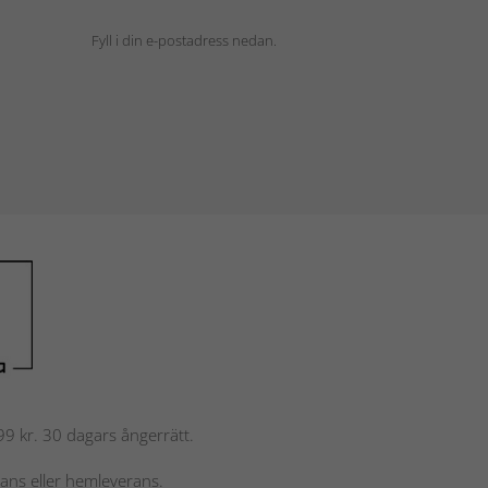
Fyll i din e-postadress nedan.
 799 kr. 30 dagars ångerrätt.
rans eller hemleverans.