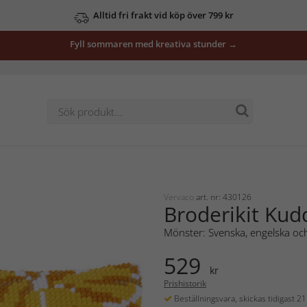
Alltid fri frakt vid köp över 799 kr
Fyll sommaren med kreativa stunder →
Vervaco
art. nr: 430126
Broderikit Kud
Mönster: Svenska, engelska och
529
kr
Prishistorik
Beställningsvara, skickas tidigast 2