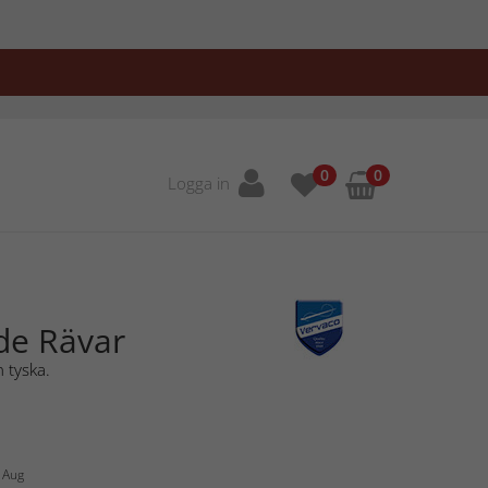
0
0
Logga in
de Rävar
 tyska.
1 Aug