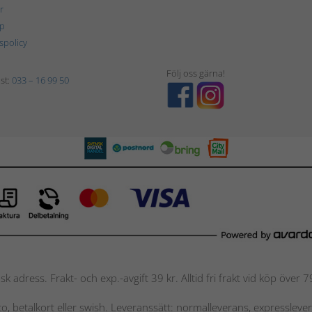
r
p
tspolicy
Följ oss gärna!
st:
033 – 16 99 50
nsk adress. Frakt- och exp.-avgift 39 kr. Alltid fri frakt vid köp över
nto, betalkort eller swish. Leveranssätt: normalleverans, expressleve