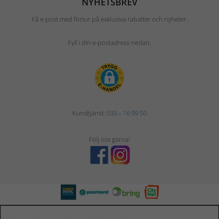
NYHETSBREV
Få e-post med förtur på exklusiva rabatter och nyheter.
Fyll i din e-postadress nedan.
Kundtjänst:
033 – 16 99 50
Följ oss gärna!