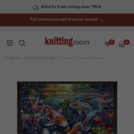
Alltid fri frakt vid köp över 799 kr
Fyll sommaren med kreativa stunder →
0
0
Broderier
>
Broderikit utan garn
> Broderikit Tavla Akvarium