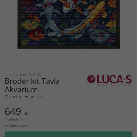
Luca-S
art. nr: 430135
Broderikit Tavla
Akvarium
Mönster: Engelska.
649
kr
Prishistorik
Finns i lager