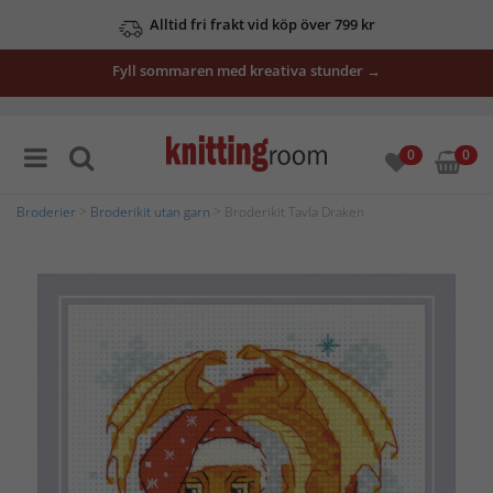
Alltid fri frakt vid köp över 799 kr
Fyll sommaren med kreativa stunder →
0
0
Broderier
>
Broderikit utan garn
> Broderikit Tavla Draken