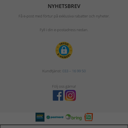
NYHETSBREV
Få e-post med förtur på exklusiva rabatter och nyheter.
Fyll i din e-postadress nedan.
Kundtjänst:
033 – 16 99 50
Följ oss gärna!