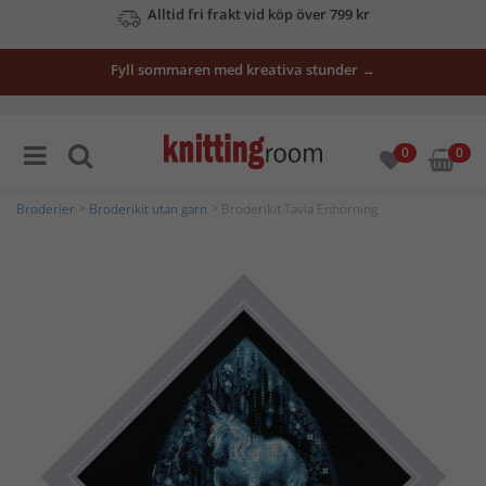
Se våra erbjudanden här
Fyll sommaren med kreativa stunder →
0
0
Broderier
>
Broderikit utan garn
> Broderikit Tavla Enhörning