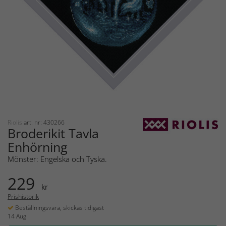
Riolis
art. nr: 430266
Broderikit Tavla
Enhörning
Mönster: Engelska och Tyska.
229
kr
Prishistorik
Beställningsvara, skickas tidigast
14 Aug