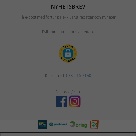
NYHETSBREV
Få e-post med förtur på exklusiva rabatter och nyheter.
Fyll i din e-postadress nedan.
Kundtjänst:
033 – 16 99 50
Följ oss gärna!