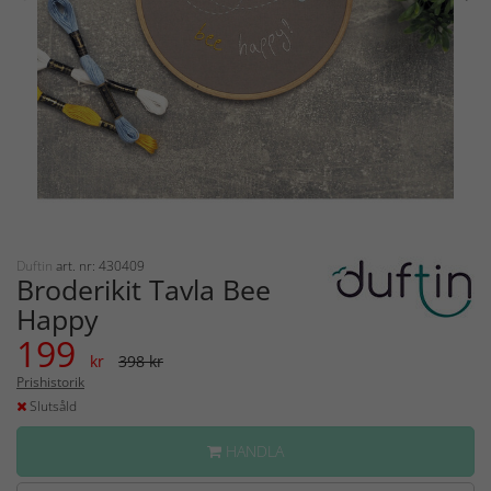
Duftin
art. nr: 430409
Broderikit Tavla Bee
Happy
199
kr
398 kr
Prishistorik
Slutsåld
HANDLA