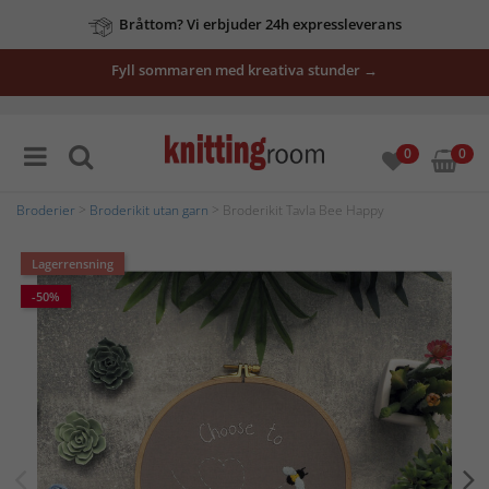
Bråttom? Vi erbjuder 24h expressleverans
Fyll sommaren med kreativa stunder →
0
0
Broderier
>
Broderikit utan garn
> Broderikit Tavla Bee Happy
Lagerrensning
-50%