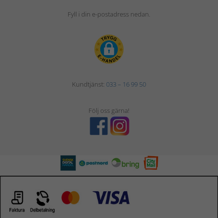
Fyll i din e-postadress nedan.
Kundtjänst:
033 – 16 99 50
Följ oss gärna!