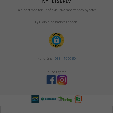
NYHETSBREV
Få e-post med förtur på exklusiva rabatter och nyheter.
Fyll i din e-postadress nedan.
Kundtjänst:
033 – 16 99 50
Följ oss gärna!