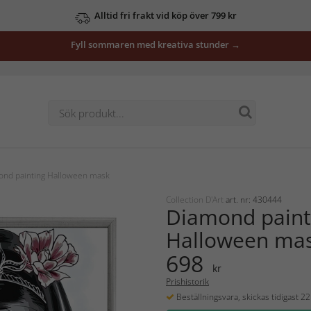
Alltid fri frakt vid köp över 799 kr
Fyll sommaren med kreativa stunder →
nd painting Halloween mask
Collection D'Art
art. nr: 430444
Diamond paint
Halloween ma
698
kr
Prishistorik
Beställningsvara, skickas tidigast 2