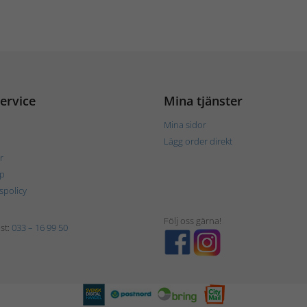
ervice
Mina tjänster
Mina sidor
Lägg order direkt
r
p
tspolicy
Följ oss gärna!
st:
033 – 16 99 50