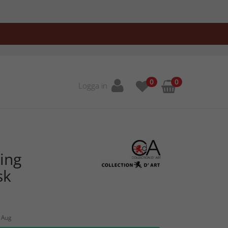
0
0
Logga in
ing
sk
2 Aug