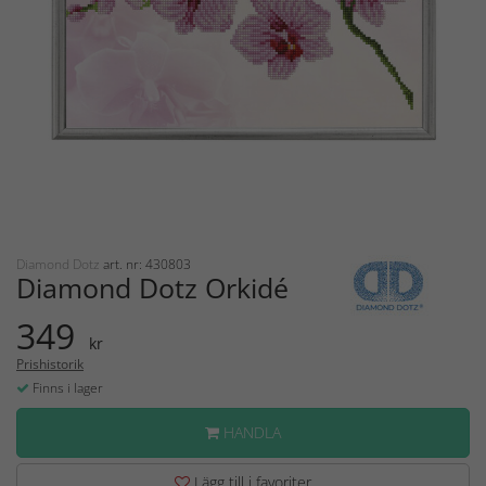
Diamond Dotz
art. nr: 430803
Diamond Dotz Orkidé
349
kr
Prishistorik
Finns i lager
HANDLA
Lägg till i favoriter