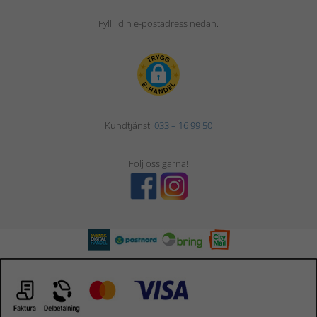
Fyll i din e-postadress nedan.
Kundtjänst:
033 – 16 99 50
Följ oss gärna!