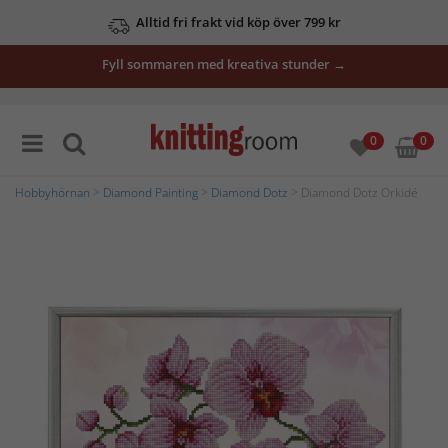
Alltid fri frakt vid köp över 799 kr
Fyll sommaren med kreativa stunder →
0
0
Hobbyhörnan
>
Diamond Painting
>
Diamond Dotz
> Diamond Dotz Orkidé