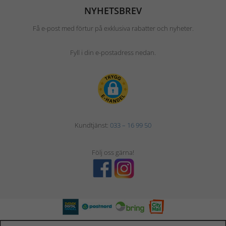
NYHETSBREV
Få e-post med förtur på exklusiva rabatter och nyheter.
Fyll i din e-postadress nedan.
Kundtjänst:
033 – 16 99 50
Följ oss gärna!