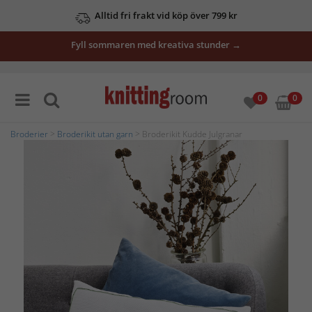
Alltid fri frakt vid köp över 799 kr
Fyll sommaren med kreativa stunder →
0
0
Broderier
>
Broderikit utan garn
> Broderikit Kudde Julgranar