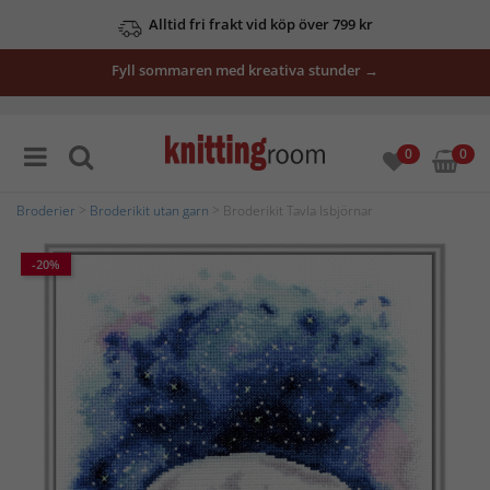
Alltid fri frakt vid köp över 799 kr
Fyll sommaren med kreativa stunder →
0
0
Broderier
>
Broderikit utan garn
> Broderikit Tavla Isbjörnar
-20%