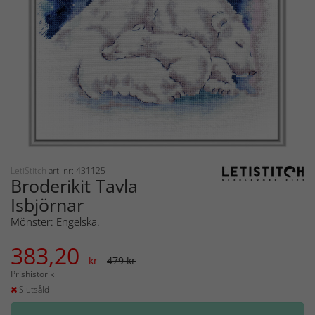
LetiStitch
art. nr: 431125
Broderikit Tavla
Isbjörnar
Mönster: Engelska.
383,20
kr
479 kr
Prishistorik
Slutsåld