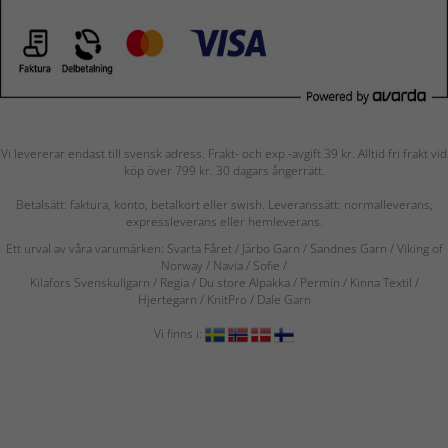
Vi levererar endast till svensk adress. Frakt- och exp.-avgift 39 kr. Alltid fri frakt vid
köp över 799 kr. 30 dagars ångerrätt.
Betalsätt: faktura, konto, betalkort eller swish. Leveranssätt: normalleverans,
expressleverans eller hemleverans.
Ett urval av våra varumärken: Svarta Fåret / Järbo Garn / Sandnes Garn / Viking of
Norway
/ Navia
/ Sofie
/
Kilafors Svenskullgarn
/
Regia / Du store Alpakka / Permin / Kinna Textil /
Hjertegarn / KnitPro / Dale Garn
Vi finns i: