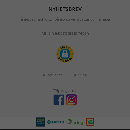
NYHETSBREV
Få e-post med förtur på exklusiva rabatter och nyheter.
Fyll i din e-postadress nedan.
Kundtjänst:
033 – 16 99 50
Följ oss gärna!