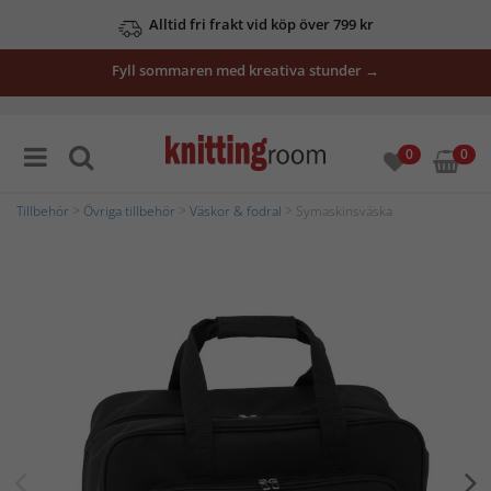
Alltid fri frakt vid köp över 799 kr
Fyll sommaren med kreativa stunder →
0
0
Tillbehör
>
Övriga tillbehör
>
Väskor & fodral
> Symaskinsväska