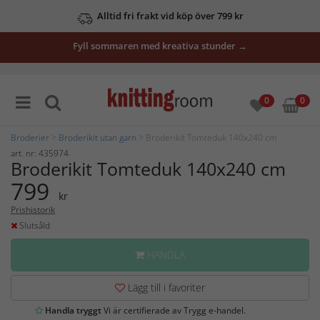
Alltid fri frakt vid köp över 799 kr
Fyll sommaren med kreativa stunder →
0
0
Broderier
>
Broderikit utan garn
> Broderikit Tomteduk 140x240 cm
art. nr: 435974
Broderikit Tomteduk 140x240 cm
799
kr
Prishistorik
Slutsåld
HANDLA
Lägg till i favoriter
Handla tryggt
Vi är certifierade av Trygg e-handel.