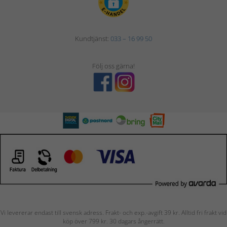
Kundtjänst:
033 – 16 99 50
Följ oss gärna!
Vi levererar endast till svensk adress. Frakt- och exp.-avgift 39 kr. Alltid fri frakt vid
köp över 799 kr. 30 dagars ångerrätt.