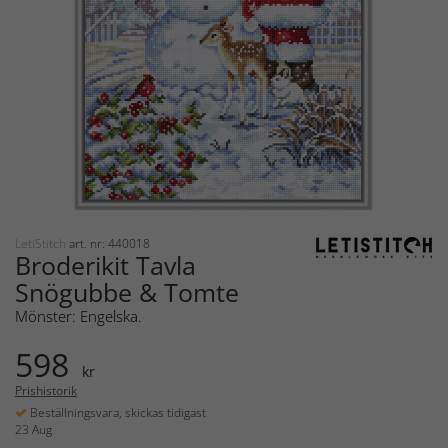
LetiStitch
art. nr: 440018
Broderikit Tavla
Snögubbe & Tomte
Mönster: Engelska.
598
kr
Prishistorik
Beställningsvara, skickas tidigast
23 Aug