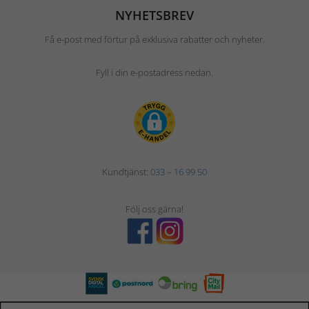
NYHETSBREV
Få e-post med förtur på exklusiva rabatter och nyheter.
Fyll i din e-postadress nedan.
Kundtjänst:
033 – 16 99 50
Följ oss gärna!