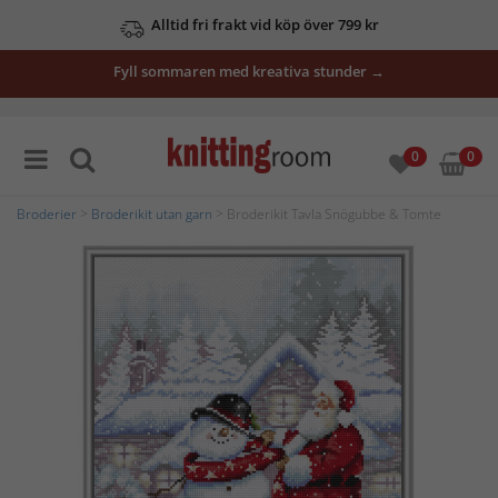
Alltid fri frakt vid köp över 799 kr
Fyll sommaren med kreativa stunder →
0
0
Broderier
>
Broderikit utan garn
> Broderikit Tavla Snögubbe & Tomte