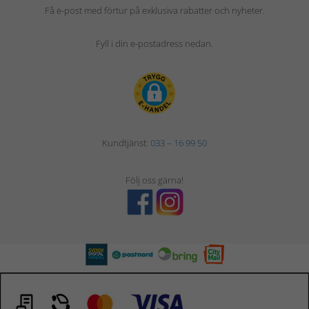
Få e-post med förtur på exklusiva rabatter och nyheter.
Fyll i din e-postadress nedan.
Kundtjänst:
033 – 16 99 50
Följ oss gärna!