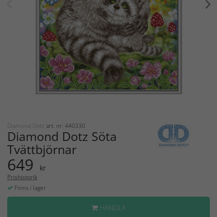
Diamond Dotz
art. nr: 440330
Diamond Dotz Söta
Tvättbjörnar
649
kr
Prishistorik
Finns i lager
HANDLA