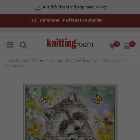
Alltid fri frakt vid köp över 799 kr
Fyll sommaren med kreativa stunder →
0
0
Hobbyhörnan
>
Diamond Painting
>
Diamond Dotz
> Diamond Dotz Söta
Tvättbjörnar