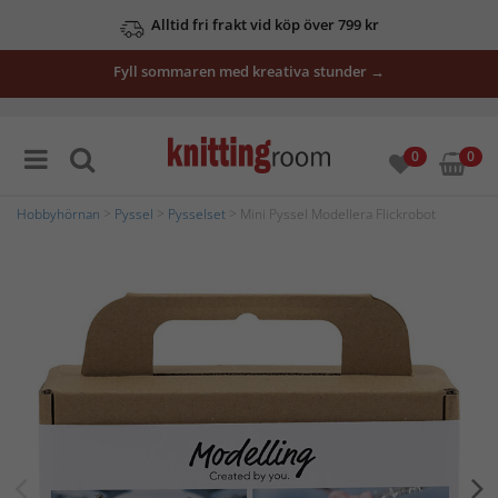
Alltid fri frakt vid köp över 799 kr
Fyll sommaren med kreativa stunder →
0
0
Hobbyhörnan
>
Pyssel
>
Pysselset
> Mini Pyssel Modellera Flickrobot