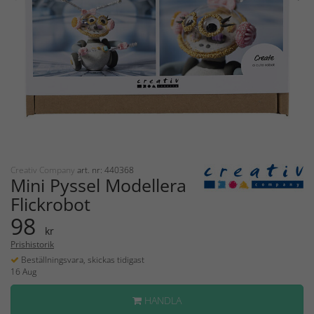
Creativ Company
art. nr: 440368
Mini Pyssel Modellera
Flickrobot
98
kr
Prishistorik
Beställningsvara, skickas tidigast
16 Aug
HANDLA