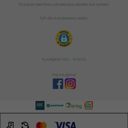
Få e-post med förtur på exklusiva rabatter och nyheter.
Fyll i din e-postadress nedan.
Kundtjänst:
033 – 16 99 50
Följ oss gärna!