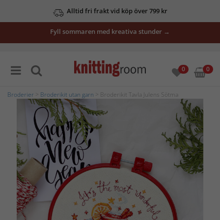
Alltid fri frakt vid köp över 799 kr
Fyll sommaren med kreativa stunder →
0
0
Broderier
>
Broderikit utan garn
> Broderikit Tavla Julens Sötma