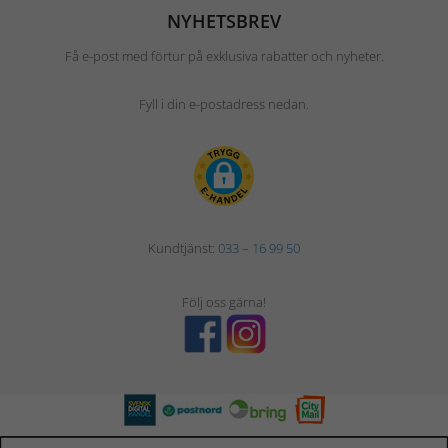
NYHETSBREV
Få e-post med förtur på exklusiva rabatter och nyheter.
Fyll i din e-postadress nedan.
Kundtjänst:
033 – 16 99 50
Följ oss gärna!