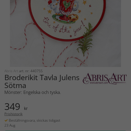
Abris Art
art. nr: 440755
Broderikit Tavla Julens
Sötma
Mönster: Engelska och tyska.
349
kr
Prishistorik
Beställningsvara, skickas tidigast
23 Aug