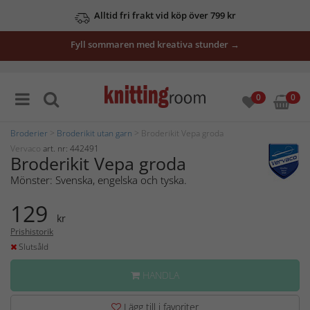
Alltid fri frakt vid köp över 799 kr
Fyll sommaren med kreativa stunder →
0
0
Broderier
>
Broderikit utan garn
> Broderikit Vepa groda
Vervaco
art. nr: 442491
Broderikit Vepa groda
Mönster: Svenska, engelska och tyska.
129
kr
Prishistorik
Slutsåld
HANDLA
Lägg till i favoriter