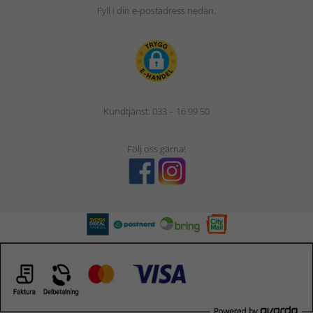
Fyll i din e-postadress nedan.
Kundtjänst:
033 – 16 99 50
Följ oss gärna!