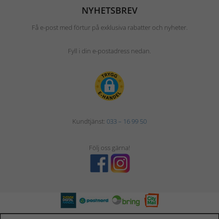
NYHETSBREV
Få e-post med förtur på exklusiva rabatter och nyheter.
Fyll i din e-postadress nedan.
Kundtjänst:
033 – 16 99 50
Följ oss gärna!