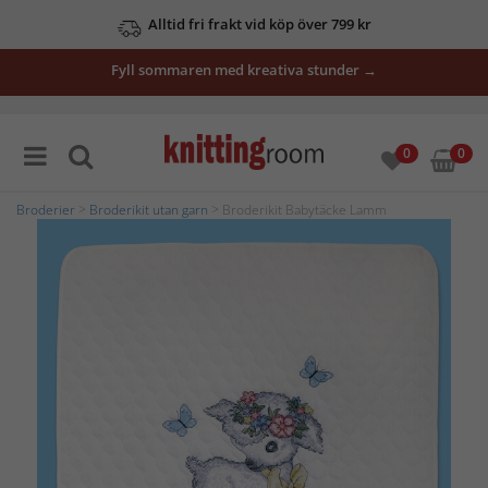
Alltid fri frakt vid köp över 799 kr
Fyll sommaren med kreativa stunder →
0
0
Broderier
>
Broderikit utan garn
> Broderikit Babytäcke Lamm