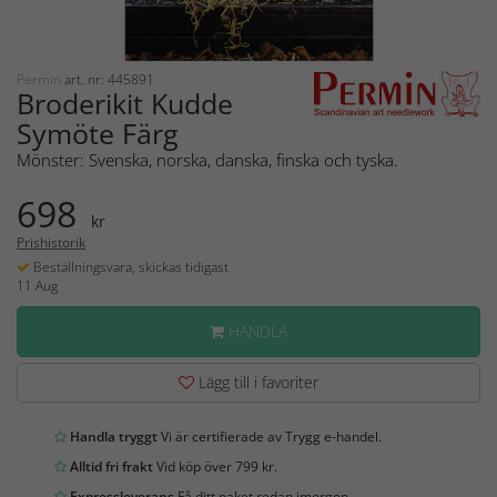
Permin
art. nr: 445891
Broderikit Kudde
Symöte Färg
Mönster: Svenska, norska, danska, finska och tyska.
698
kr
Prishistorik
Beställningsvara, skickas tidigast
11 Aug
HANDLA
Lägg till i favoriter
Handla tryggt
Vi är certifierade av Trygg e-handel.
Alltid fri frakt
Vid köp över 799 kr.
Expressleverans
Få ditt paket redan imorgon.