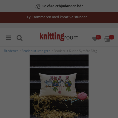
Se våra erbjudanden här
Fyll sommaren med kreativa stunder →
0
0
Broderier
>
Broderikit utan garn
> Broderikit Kudde Symöte Färg