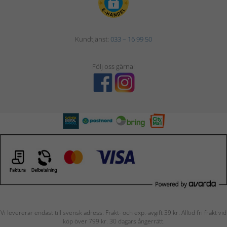
Kundtjänst:
033 – 16 99 50
Följ oss gärna!
Vi levererar endast till svensk adress. Frakt- och exp.-avgift 39 kr. Alltid fri frakt vid
köp över 799 kr. 30 dagars ångerrätt.