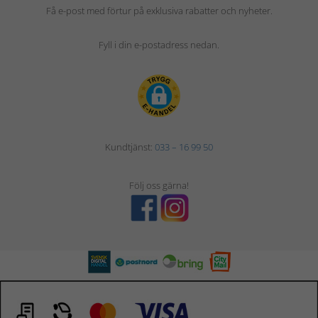
Få e-post med förtur på exklusiva rabatter och nyheter.
Fyll i din e-postadress nedan.
Kundtjänst:
033 – 16 99 50
Följ oss gärna!