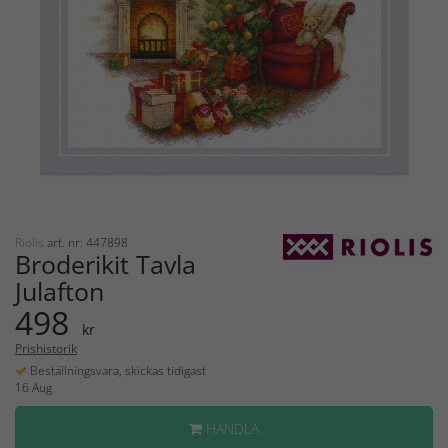
Riolis
art. nr: 447898
Broderikit Tavla
Julafton
498
kr
Prishistorik
Beställningsvara, skickas tidigast
16 Aug
HANDLA