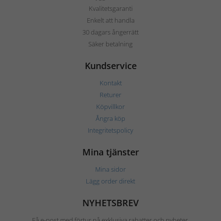
Kvalitetsgaranti
Enkelt att handla
30 dagars ångerrätt
Säker betalning
Kundservice
Kontakt
Returer
Köpvillkor
Ångra köp
Integritetspolicy
Mina tjänster
Mina sidor
Lägg order direkt
NYHETSBREV
Få e-post med förtur på exklusiva rabatter och nyheter.