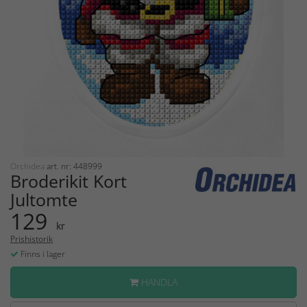
Orchidea
art. nr: 448999
Broderikit Kort
Jultomte
129
kr
Prishistorik
Finns i lager
HANDLA