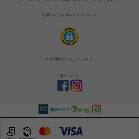
Fyll i din e-postadress nedan.
Kundtjänst:
033 – 16 99 50
Följ oss gärna!