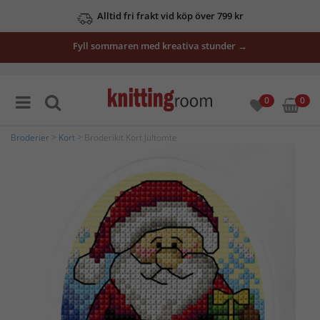
Alltid fri frakt vid köp över 799 kr
Fyll sommaren med kreativa stunder →
0
0
Broderier
>
Kort
> Broderikit Kort Jultomte