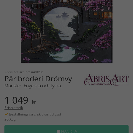
Abris Art
art. nr: 449856
Pärlbroderi Drömvy
Mönster: Engelska och tyska.
1 049
kr
Prishistorik
Beställningsvara, skickas tidigast
26 Aug
HANDLA