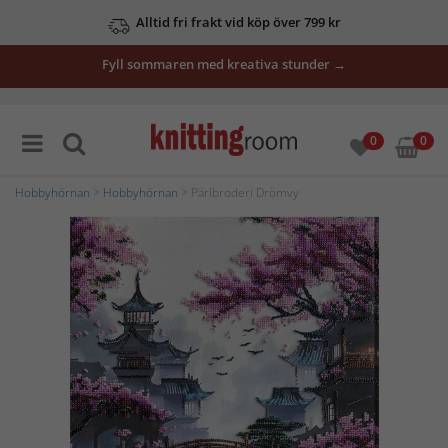
Alltid fri frakt vid köp över 799 kr
Fyll sommaren med kreativa stunder →
0
0
Hobbyhörnan
>
Hobbyhörnan
> Pärlbroderi Drömvy