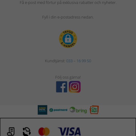
Få e-post med förtur på exklusiva rabatter och nyheter.
Fyll i din e-postadress nedan.
Kundtjänst:
033 – 16 99 50
Följ oss gärna!