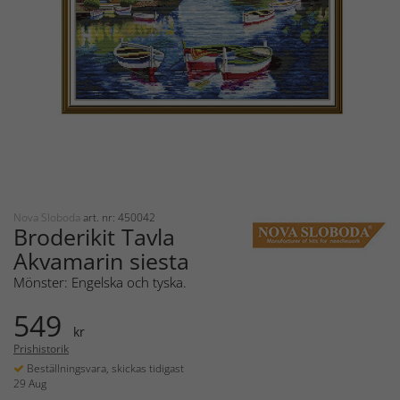
Nova Sloboda
art. nr: 450042
Broderikit Tavla
Akvamarin siesta
Mönster: Engelska och tyska.
549
kr
Prishistorik
Beställningsvara, skickas tidigast
29 Aug