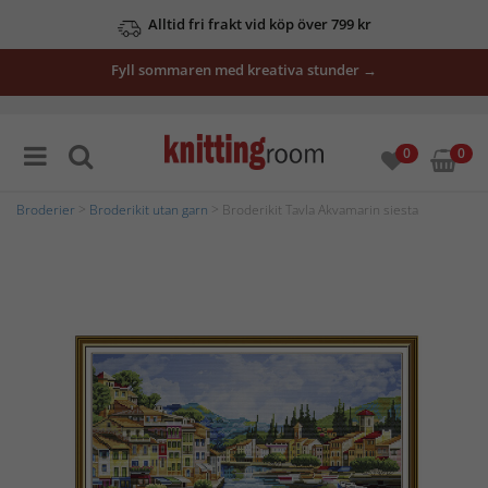
Alltid fri frakt vid köp över 799 kr
Fyll sommaren med kreativa stunder →
0
0
Broderier
>
Broderikit utan garn
> Broderikit Tavla Akvamarin siesta