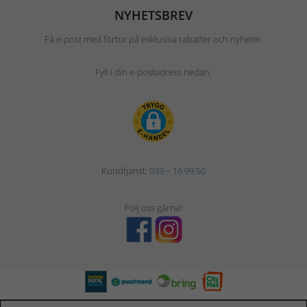
NYHETSBREV
Få e-post med förtur på exklusiva rabatter och nyheter.
Fyll i din e-postadress nedan.
Kundtjänst:
033 – 16 99 50
Följ oss gärna!