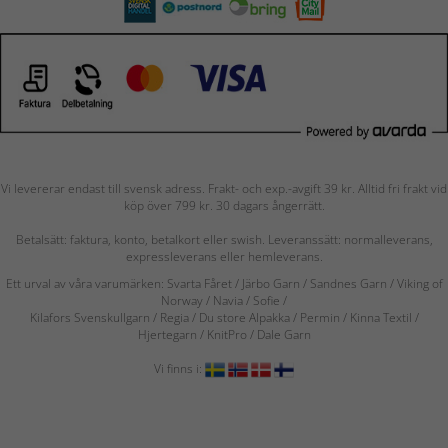
Vi levererar endast till svensk adress. Frakt- och exp.-avgift 39 kr. Alltid fri frakt vid
köp över 799 kr. 30 dagars ångerrätt.
Betalsätt: faktura, konto, betalkort eller swish. Leveranssätt: normalleverans,
expressleverans eller hemleverans.
Ett urval av våra varumärken: Svarta Fåret / Järbo Garn / Sandnes Garn / Viking of
Norway
/ Navia
/ Sofie
/
Kilafors Svenskullgarn
/
Regia / Du store Alpakka / Permin / Kinna Textil /
Hjertegarn / KnitPro / Dale Garn
Vi finns i: