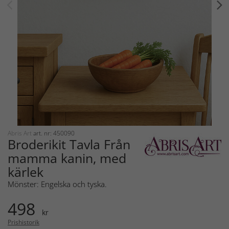
Abris Art
art. nr: 450090
Broderikit Tavla Från
mamma kanin, med
kärlek
Mönster: Engelska och tyska.
498
kr
Prishistorik