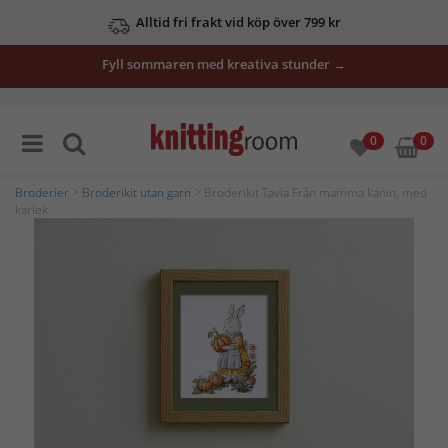
Alltid fri frakt vid köp över 799 kr
Fyll sommaren med kreativa stunder →
0
0
Broderier
>
Broderikit utan garn
> Broderikit Tavla Från mamma kanin, med
kärlek