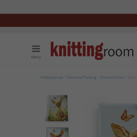
Meny
Hobbyhörnan
>
Diamond Painting
>
Diamond Dotz
> Diamo