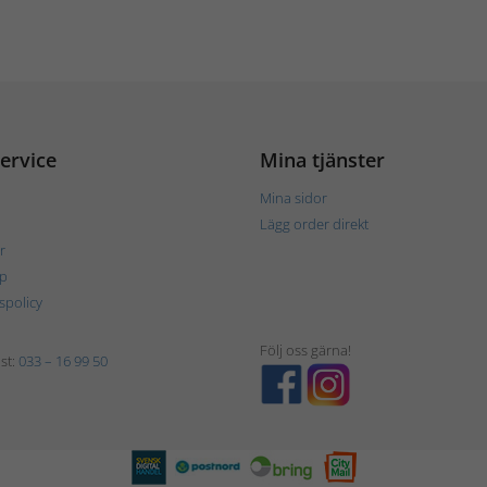
ervice
Mina tjänster
Mina sidor
Lägg order direkt
r
p
tspolicy
Följ oss gärna!
st:
033 – 16 99 50