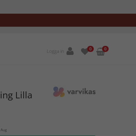
0
0
Logga in
ng Lilla
2 Aug