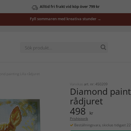
Alltid fri frakt vid köp över 799 kr
Fyll sommaren med kreativa stunder →
nd painting Lilla rådjuret
Varvikas
art. nr: 450209
Diamond painti
rådjuret
498
kr
Prishistorik
Beställningsvara, skickas tidigast 2