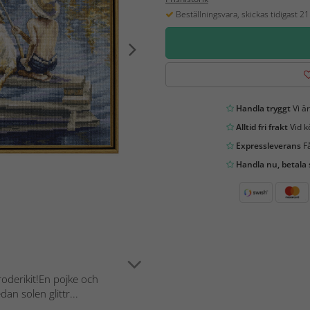
Beställningsvara, skickas tidigast 2
Handla tryggt
Vi är
Alltid fri frakt
Vid k
Expressleverans
Få
Handla nu, betala
derikit!En pojke och
n solen glittr...