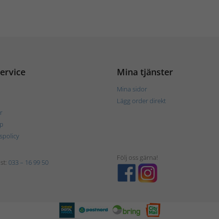
ervice
Mina tjänster
Mina sidor
Lägg order direkt
r
p
tspolicy
Följ oss gärna!
st:
033 – 16 99 50