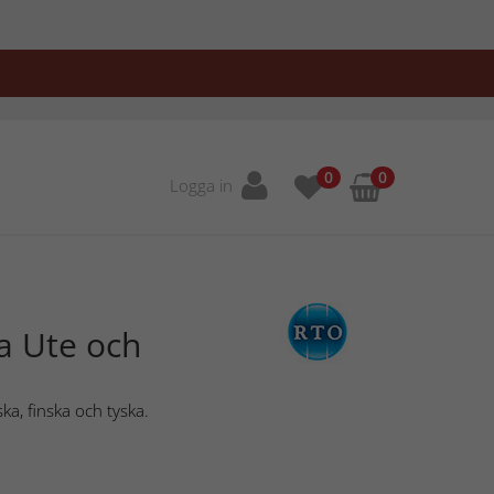
0
0
Logga in
la Ute och
ka, finska och tyska.