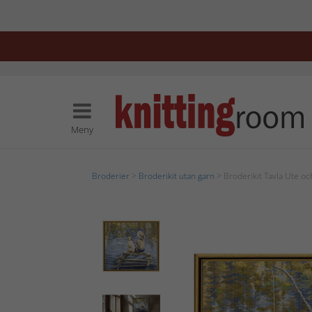
Meny
Broderier
>
Broderikit utan garn
> Broderikit Tavla Ute och