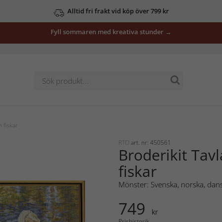
Alltid fri frakt vid köp över 799 kr
Fyll sommaren med kreativa stunder →
 fiskar
RTO
art. nr: 450561
Broderikit Tav
fiskar
Mönster: Svenska, norska, dans
749
kr
Prishistorik