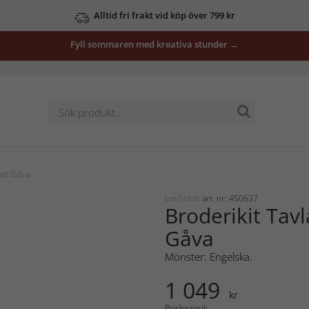
Alltid fri frakt vid köp över 799 kr
Fyll sommaren med kreativa stunder →
Natt Gåva
LetiStitch
art. nr: 450637
Broderikit Tavl
Gåva
Mönster: Engelska.
1 049
kr
Prishistorik