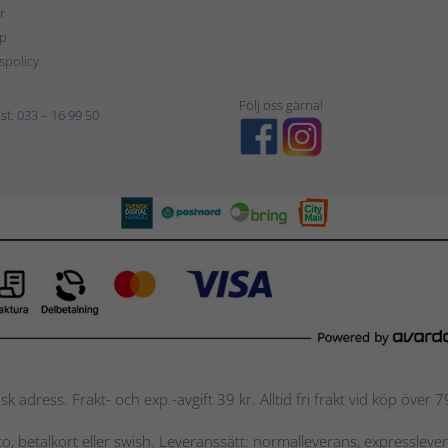
r
p
tspolicy
Följ oss gärna!
st:
033 – 16 99 50
nsk adress. Frakt- och exp.-avgift 39 kr. Alltid fri frakt vid köp över
nto, betalkort eller swish. Leveranssätt: normalleverans, expressleve