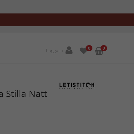
0
0
Logga in
a Stilla Natt