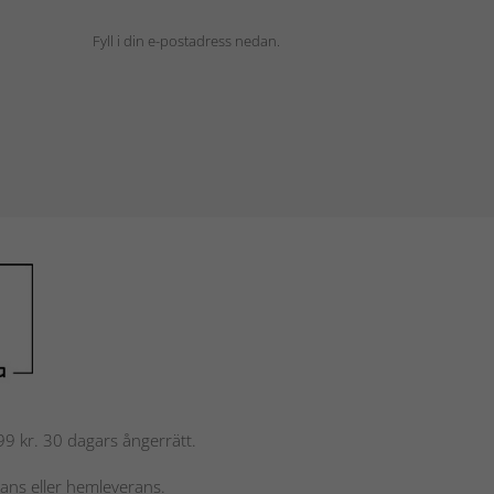
Fyll i din e-postadress nedan.
 799 kr. 30 dagars ångerrätt.
rans eller hemleverans.