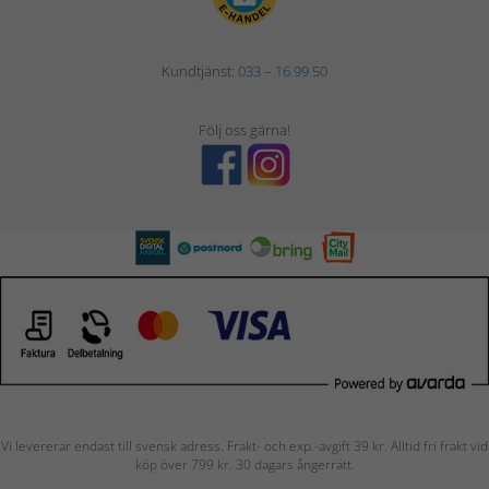
Kundtjänst:
033 – 16 99 50
Följ oss gärna!
Vi levererar endast till svensk adress. Frakt- och exp.-avgift 39 kr. Alltid fri frakt vid
köp över 799 kr. 30 dagars ångerrätt.