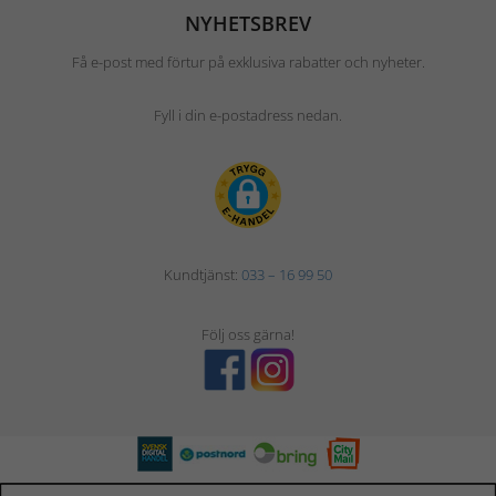
NYHETSBREV
Få e-post med förtur på exklusiva rabatter och nyheter.
Fyll i din e-postadress nedan.
Kundtjänst:
033 – 16 99 50
Följ oss gärna!