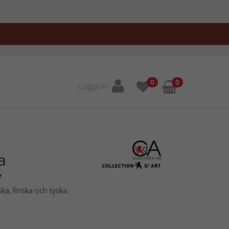
0
0
Logga in
a
y
ka, finska och tyska.