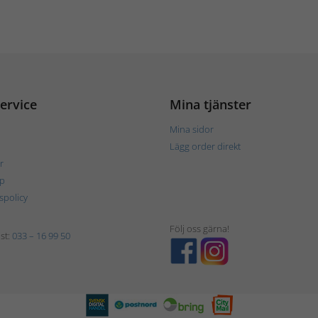
ervice
Mina tjänster
Mina sidor
Lägg order direkt
r
p
tspolicy
Följ oss gärna!
st:
033 – 16 99 50