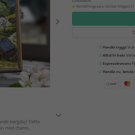
Beställningsvara, skickas tidigast 2
Handla tryggt
Vi är
Alltid fri frakt
Vid k
Expressleverans
Få
Handla nu, betala
mande bergsby! Detta
nin med charm...