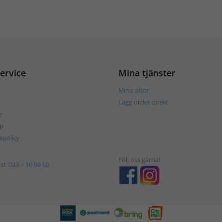
ervice
Mina tjänster
Mina sidor
Lägg order direkt
r
p
tspolicy
Följ oss gärna!
st:
033 – 16 99 50