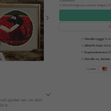
Beställningsvara, skickas tidigast 2
Handla tryggt
Vi är
Alltid fri frakt
Vid k
Expressleverans
Få
Handla nu, betala
 och sjunker ner i en skön
ör b...