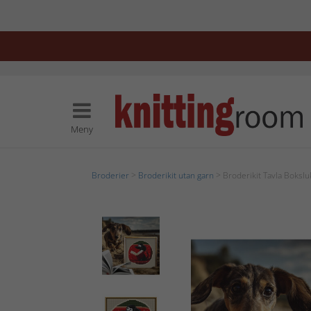
Meny
Broderier
>
Broderikit utan garn
> Broderikit Tavla Boksl