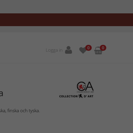
0
0
Logga in
a
ka, finska och tyska.