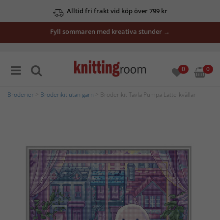
Alltid fri frakt vid köp över 799 kr
Fyll sommaren med kreativa stunder →
0
0
Broderier
>
Broderikit utan garn
> Broderikit Tavla Pumpa Latte-kvällar