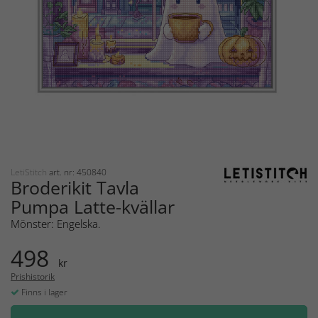
LetiStitch
art. nr: 450840
Broderikit Tavla
Pumpa Latte-kvällar
Mönster: Engelska.
498
kr
Prishistorik
Finns i lager