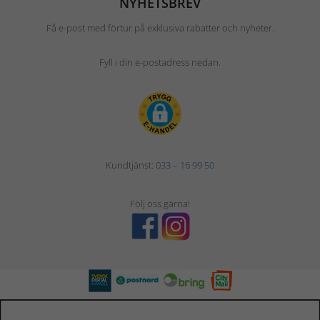
NYHETSBREV
Få e-post med förtur på exklusiva rabatter och nyheter.
Fyll i din e-postadress nedan.
Kundtjänst:
033 – 16 99 50
Följ oss gärna!