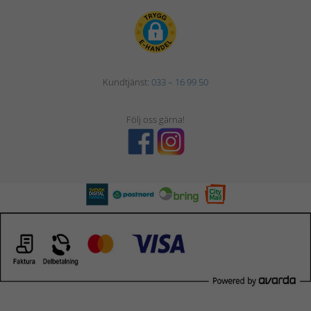
Kundtjänst:
033 – 16 99 50
Följ oss gärna!