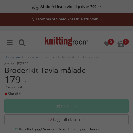
Alltid fri frakt vid köp över 799 kr
Fyll sommaren med kreativa stunder →
0
0
Broderier
>
Broderikit utan garn
> Broderikit Tavla målade
art. nr: 452722
Broderikit Tavla målade
179
kr
Prishistorik
Slutsåld
HANDLA
Lägg till i favoriter
Handla tryggt
Vi är certifierade av Trygg e-handel.