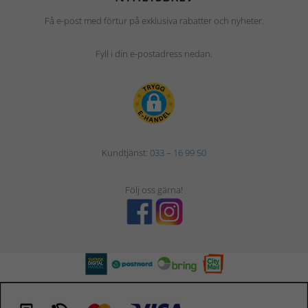
Få e-post med förtur på exklusiva rabatter och nyheter.
Fyll i din e-postadress nedan.
Kundtjänst:
033 – 16 99 50
Följ oss gärna!