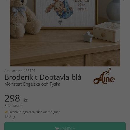
Aine
art. nr: 458101
Broderikit Doptavla blå
Mönster: Engelska och Tyska
298
kr
Prishistorik
Beställningsvara, skickas tidigast
18 Aug
HANDLA