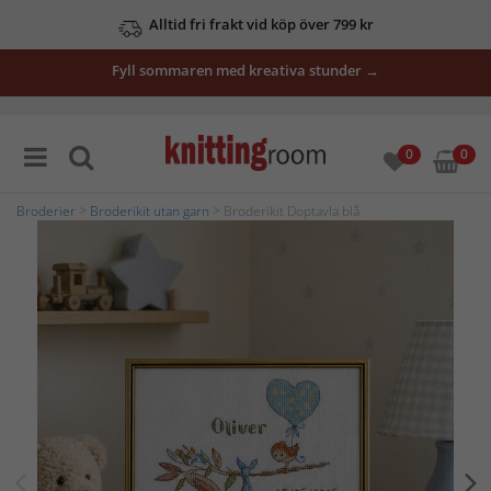
Alltid fri frakt vid köp över 799 kr
Fyll sommaren med kreativa stunder →
0
0
Broderier
>
Broderikit utan garn
> Broderikit Doptavla blå