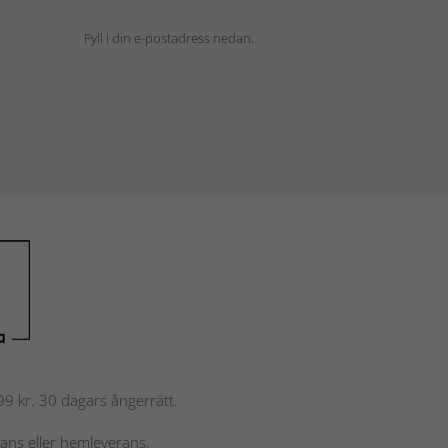
Fyll i din e-postadress nedan.
 799 kr. 30 dagars ångerrätt.
rans eller hemleverans.