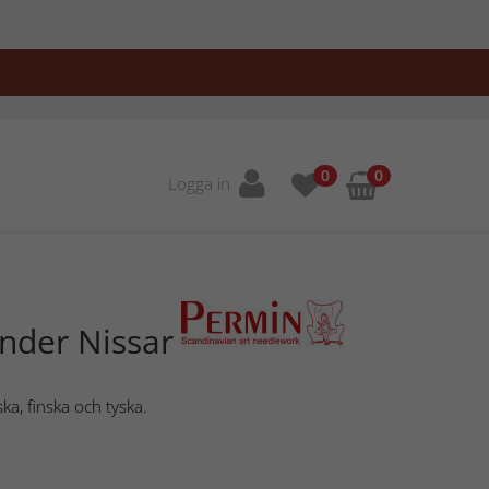
0
0
Logga in
ender Nissar
ka, finska och tyska.