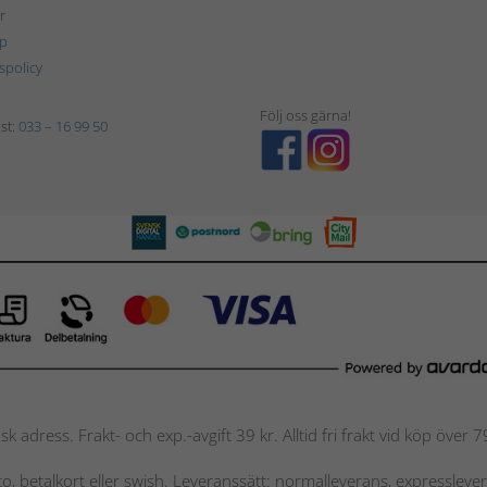
r
p
tspolicy
Följ oss gärna!
st:
033 – 16 99 50
nsk adress. Frakt- och exp.-avgift 39 kr. Alltid fri frakt vid köp över
nto, betalkort eller swish. Leveranssätt: normalleverans, expressleve