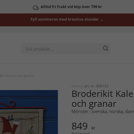
Alltid fri frakt vid köp över 799 kr
Fyll sommaren med kreativa stunder →
der Nissar och granar
Permin
art. nr: 458163
Broderikit Kal
och granar
Mönster: Svenska, norska, dans
849
kr
Prishistorik