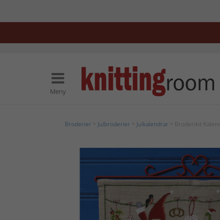
Meny
Broderier
>
Julbroderier
>
Julkalendrar
> Broderikit Kalen