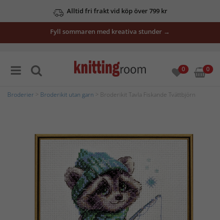
Alltid fri frakt vid köp över 799 kr
Fyll sommaren med kreativa stunder →
0
0
Broderier
>
Broderikit utan garn
> Broderikit Tavla Fiskande Tvättbjörn