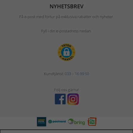
NYHETSBREV
Få e-post med förtur på exklusiva rabatter och nyheter.
Fyll i din e-postadress nedan.
Kundtjänst:
033 – 16 99 50
Följ oss gärna!