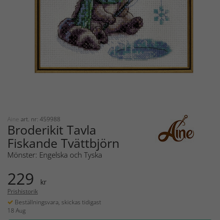
Aine
art. nr: 459988
Broderikit Tavla
Fiskande Tvättbjörn
Mönster: Engelska och Tyska
229
kr
Prishistorik
Beställningsvara, skickas tidigast
18 Aug