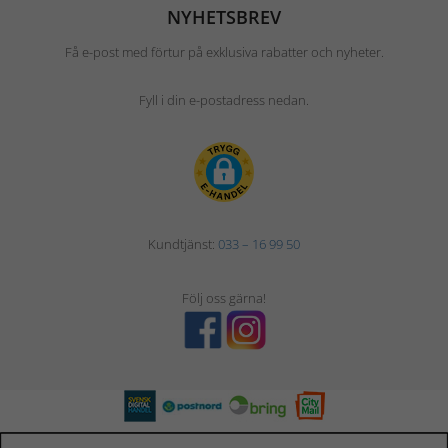
NYHETSBREV
Få e-post med förtur på exklusiva rabatter och nyheter.
Fyll i din e-postadress nedan.
Kundtjänst:
033 – 16 99 50
Följ oss gärna!