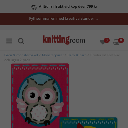
Alltid fri frakt vid köp över 799 kr
Fyll sommaren med kreativa stunder →
0
0
Garn & mönsterpaket
>
Mönsterpaket
>
Baby & barn
> Broderikit Kort Räv
och uggla 2-pack