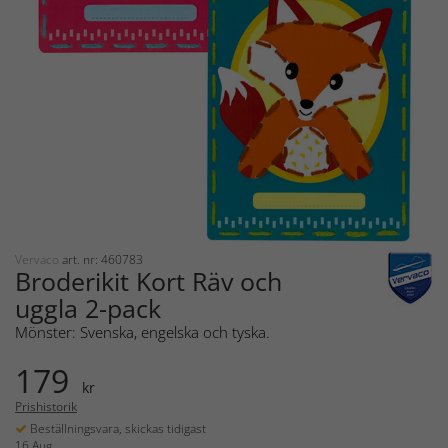
Vervaco
art. nr: 460783
Broderikit Kort Räv och
uggla 2-pack
Mönster: Svenska, engelska och tyska.
179
kr
Prishistorik
Beställningsvara, skickas tidigast
16 Aug