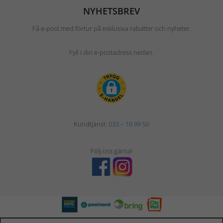
NYHETSBREV
Få e-post med förtur på exklusiva rabatter och nyheter.
Fyll i din e-postadress nedan.
Kundtjänst:
033 – 16 99 50
Följ oss gärna!