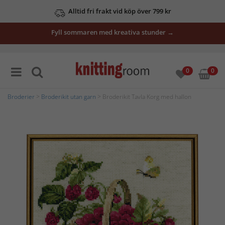
Alltid fri frakt vid köp över 799 kr
Fyll sommaren med kreativa stunder →
0
0
Broderier
>
Broderikit utan garn
> Broderikit Tavla Korg med hallon