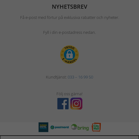
NYHETSBREV
Få e-post med förtur på exklusiva rabatter och nyheter.
Fyll i din e-postadress nedan.
Kundtjänst:
033 – 16 99 50
Följ oss gärna!