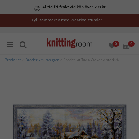
Alltid fri frakt vid köp över 799 kr
Fyll sommaren med kreativa stunder →
0
0
Broderier
>
Broderikit utan garn
> Broderikit Tavla Vacker vinterkväll