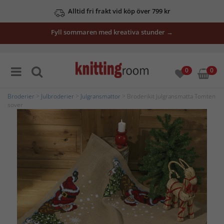
Alltid fri frakt vid köp över 799 kr
Fyll sommaren med kreativa stunder →
0
0
Broderier
>
Julbroderier
>
Julgransmattor
> Broderikit Julgransmatta Tomten
sover