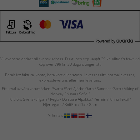
Vi levererar endast till svensk adress. Frakt- och exp.-avgift 39 kr. Alltid fri frakt vid
köp över 799 kr. 30 dagars ångerrätt.
Betalsätt: faktura, konto, betalkort eller swish. Leveranssätt: normalleverans,
expressleverans eller hemleverans.
Ett urval av våra varumärken: Svarta Fåret / Järbo Garn / Sandnes Garn / Viking of
Norway
/ Navia
/ Sofie
/
Kilafors Svenskullgarn
/
Regia / Du store Alpakka / Permin / Kinna Textil /
Hjertegarn / KnitPro / Dale Garn
Vi finns i: