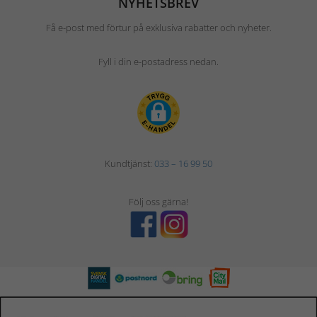
NYHETSBREV
Få e-post med förtur på exklusiva rabatter och nyheter.
Fyll i din e-postadress nedan.
Kundtjänst:
033 – 16 99 50
Följ oss gärna!