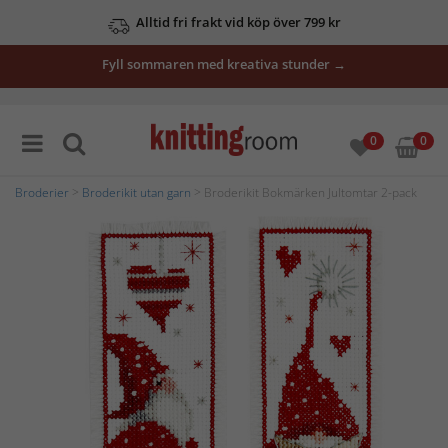
Alltid fri frakt vid köp över 799 kr
Fyll sommaren med kreativa stunder →
0
0
Broderier
>
Broderikit utan garn
> Broderikit Bokmärken Jultomtar 2-pack