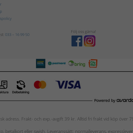
r
p
tspolicy
Följ oss gärna!
st:
033 – 16 99 50
nsk adress. Frakt- och exp.-avgift 39 kr. Alltid fri frakt vid köp över
nto, betalkort eller swish. Leveranssätt: normalleverans, expressleve