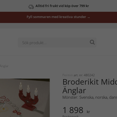
Alltid fri frakt vid köp över 799 kr
Fyll sommaren med kreativa stunder →
Änglar
Permin
art. nr: 480242
Broderikit Mi
Änglar
Mönster: Svenska, norska, dans
1 898
kr
Prishistorik