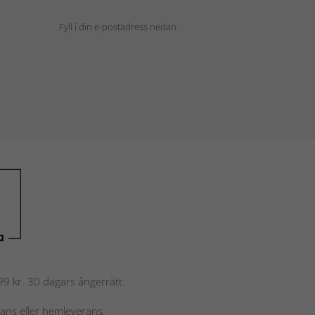
Fyll i din e-postadress nedan.
 799 kr. 30 dagars ångerrätt.
rans eller hemleverans.