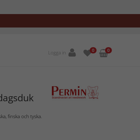
0
0
Logga in
ddagsduk
ka, finska och tyska.